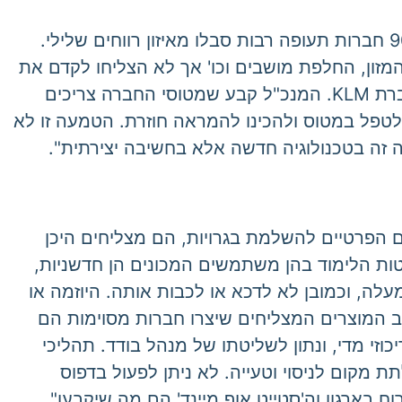
גם אם מודל מכירה מצליח לזמן מה, שינויים מהירים יכולים לגרום לנסיגתו והפיכתו ללא רלוונטי. בשנות ה-90 חברות תעופה רבות סבלו מאיזון רווחים שלילי.
ות המזון, החלפת מושבים וכו' אך לא הצליחו לקדם את
רווחי החברה. המנכ"ל האחרון, שהגיע מעולם מרוצי הפורמולה 1, שאב השראה מעולם זה, והטמיע אותו בחברת KLM. המנכ"ל קבע שמטוסי החברה צריכים
 לטפל במטוס ולהכינו להמראה חוזרת. הטמעה זו לא
ה בטכנולוגיה חדשה אלא בחשיבה יצירתית".
ם הפרטיים להשלמת בגרויות, הם מצליחים היכן
ות הלימוד בהן משתמשים המכונים הן חדשניות,
עלה, וכמובן לא לדכא או לכבות אותה. היוזמה או
רוב המוצרים המצליחים שיצרו חברות מסוימות הם
וזי מדי, ונתון לשליטתו של מנהל בודד. תהליכי
ת מקום לניסוי וטעייה. לא ניתן לפעול בדפוס
 בארגון וה'סטייט אוף מיינד' הם מה שיקבעו".