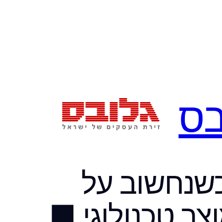
בס
כשנחשוב על
צר טכנולוגי ■