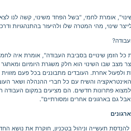
 שינוי", אומרת לחמי, "בשל הפחד משינוי, קשה לנו ל
יצר שינוי, מהי המטרה שלו ולהיעזר בהתנהגויות ודרכי
עבודה?
ל הזמן שינויים בסביבת העבודה", אומרת איה לחמי, 
יצר מצב שבו השינוי הוא חלק משגרת היומיום ומאתגר
לפעול אחרת. העובדים מתבוננים בכל פעם מזווית שונה
ין חדרים וכולם נמצאים ב- open spaceשבו האינטראקציה והשיח עם כל חברי
מצוא פתרונות חדשים. הם מציעים במקום העבודה ח
בל גם בארגונים אחרים ומסורתיים".
רגונים
להנדסת תעשייה וניהול בטכניון, חוקרת את נושא החד