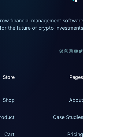
grow financial management software
for the future of crypto investments.
Store
Pages
Shop
About
roduct
Case Studies
Cart
Pricing