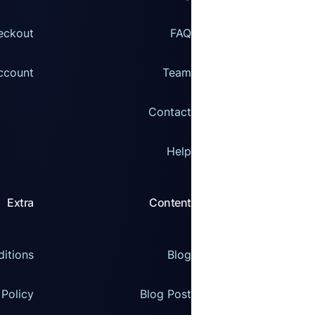
eckout
FAQ
ccount
Team
Contact
Help
Extra
Content
itions
Blog
 Policy
Blog Post