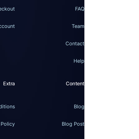
eckout
FAQ
ccount
Team
Contact
Help
Extra
Content
itions
Blog
 Policy
Blog Post